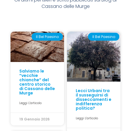
Cassano delle Murge
Il Bel Paesino
Il Bel Paesino
Salviamo le
“vecchie
chianche” del
centro storico
di Cassano delle
Lecci Urbani tra
Murge
il susseguirsi di
disseccamenti e
Leggi L'articolo
indifferenza
politica?
Leggi L'articolo
19 Gennaio 2026