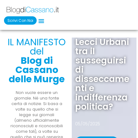
Scrivi Con Noi
IL MANIFESTO
Salviamo le
Lecci Urbani
del
“vecchie
tra il
Blog di
chianche”
susseguirsi
Cassano
del centro
di
delle Murge
storico di
disseccame
Cassano
nti e
Non vuole essere un
delle Murge
indifferenza
giornale. Né una fonte
certa di notizie. Si basa a
politica?
volte su quello che si
19/01/2026
legge sui giornali
(almeno ufficialmente
05/05/2025
riconosciuti e riconoscibili
come tali), a volte su
Leggi Articolo
quello che si può reperire