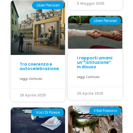
5 Maggio 2025
Liberi Pensieri
Liberi Pensieri
I rapporti umani:
un’“istituzione”
Tra coerenza e
in disuso
autocelebrazione
Leggi L'articolo
Leggi L'articolo
20 Aprile 2025
28 Aprile 2025
Il Bel Paesino
Voci Di Paese