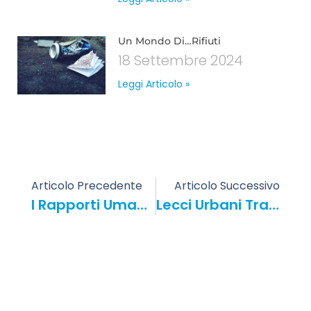
Un Mondo Di…rifiuti
18 Settembre 2024
Leggi Articolo »
Articolo Precedente
Articolo Successivo
I Rapporti Umani: Un’“istituzione” In Disuso
Lecci Urbani Tra Il Susseguirsi Di Disseccamenti E Indifferenza Politica?