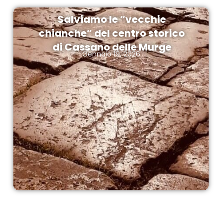
Salviamo le “vecchie
chianche” del centro storico
di Cassano delle Murge
Gennaio 19, 2026