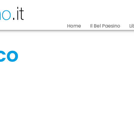
Home
Il Bel Paesino
Li
co