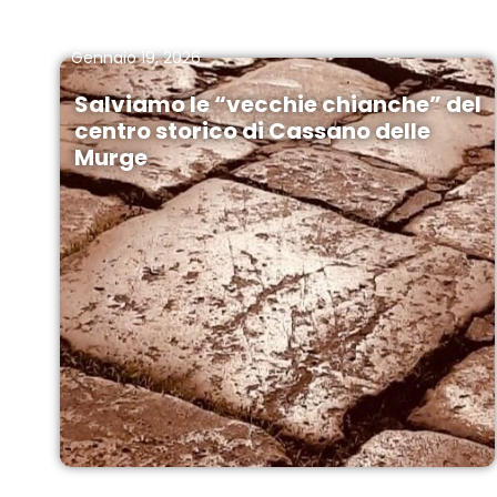
Gennaio 19, 2026
Salviamo le “vecchie chianche” del
centro storico di Cassano delle
Murge